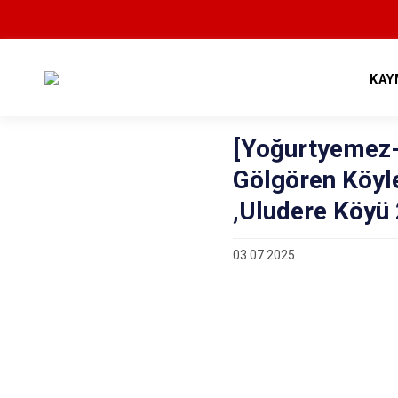
KAY
[Yoğurtyemez-
Gölgören Köyle
,Uludere Köyü 
03.07.2025