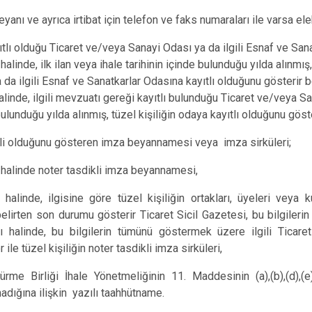
eyanı ve ayrıca irtibat için telefon ve faks numaraları ile varsa el
tlı olduğu Ticaret ve/veya Sanayi Odası ya da ilgili Esnaf ve San
halinde, ilk ilan veya ihale tarihinin içinde bulunduğu yılda alınmış
a ilgili Esnaf ve Sanatkarlar Odasına kayıtlı olduğunu gösterir b
halinde, ilgili mevzuatı gereği kayıtlı bulunduğu Ticaret ve/veya Sa
bulunduğu yılda alınmış, tüzel kişiliğin odaya kayıtlı olduğunu göst
ili olduğunu gösteren imza beyannamesi veya imza sirküleri;
ı halinde noter tasdikli imza beyannamesi,
halinde, ilgisine göre tüzel kişiliğin ortakları, üyeleri veya ku
elirten son durumu gösterir Ticaret Sicil Gazetesi, bu bilgilerin
halinde, bu bilgilerin tümünü göstermek üzere ilgili Ticaret
ile tüzel kişiliğin noter tasdikli imza sirküleri,
me Birliği İhale Yönetmeliğinin 11. Maddesinin (a),(b),(d),(e)
adığına ilişkin yazılı taahhütname.