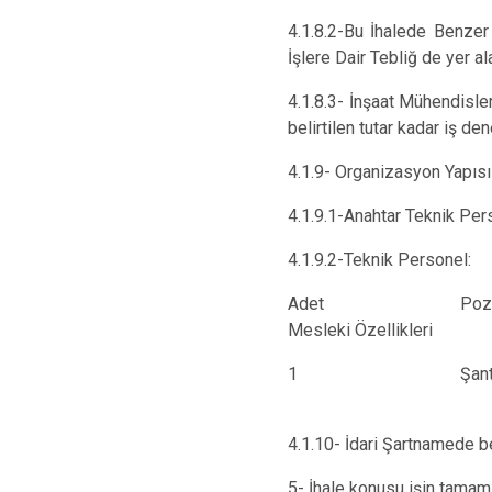
4.1.8.2-Bu İhalede Benzer
İşlere Dair Tebliğ de yer a
4.1.8.3- İnşaat Mühendisle
belirtilen tutar kadar iş de
4.1.9- Organizasyon Yapısı
4.1.9.1-Anahtar Teknik Per
4.1.9.2-Teknik Personel:
Adet Pozi
Mesleki Özellikleri
1 Şantiye Şef
En Az 5 Yı
4.1.10- İdari Şartnamede bel
5- İhale konusu işin tamamı