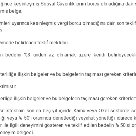
reğince kesinleşmiş Sosyal Güvenlik prim borcu olmadığına dair 
nmış belge.
kümleri uyarınca kesinleşmiş vergi borcu olmadığına dair son tekli
e.
tnamede belirlenen teklif mektubu,
edilen bedelin %3 ünden az olmamak üzere kendi belirleyecekle
erliliğe ilişkin belgeler ve bu belgelerin taşıması gereken kriterle
lmıştır.
erliğe ilişkin belgeler ve bu belgelerin taşıması gereken kriterler:
si: İsteklinin son on beş yıl içinde Kamu veya Özel sektörde 
diği veya % 50’i oranında denetlediği veyahut yönettiği idarece 
r ile ilgili deneyimini gösteren ve teklif edilen bedelin % 50’si
deneyim belgesi,