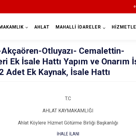
e
MAKAMLIK
AHLAT
MAHALLİ İDARELER
HİZMETLE
Bitlis
Akçaören-Otluyazı- Cemalettin-
ri Ek İsale Hattı Yapım ve Onarım İ
2 Adet Ek Kaynak, İsale Hattı
T.C
Adilcevaz
AHLAT KAYMAKAMLIĞI
Ahlat
Güroymak
Ahlat Köylere Hizmet Götürme Birliği Başkanlığı
Hizan
İHALE İLANI