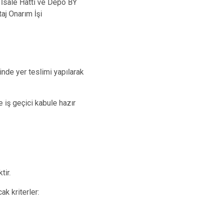
 İsale Hattı ve Depo BY
aj Onarım İşi
len Köyler
yer teslimi yapılarak
çici kabule hazır
ir.
ak kriterler: