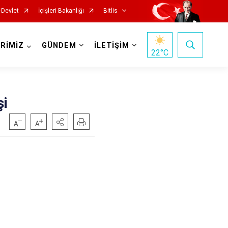
-Devlet
İçişleri Bakanlığı
Bitlis
RİMİZ
GÜNDEM
İLETİŞİM
22
°C
şi