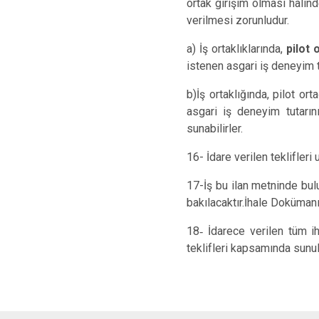
ortak girişim olması halind
verilmesi zorunludur.
a) İş ortaklıklarında,
pilot 
istenen asgari iş deneyim 
b)İş ortaklığında, pilot or
asgari iş deneyim tutarı
sunabilirler.
16- İdare verilen teklifle
17-İş bu ilan metninde bulu
bakılacaktır.İhale Doküman
18
-
İdarece verilen tüm ih
teklifleri kapsamında sunul