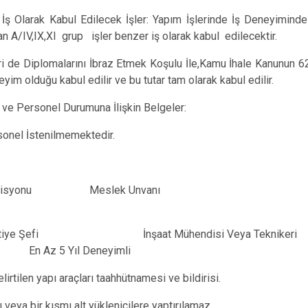
 İş Olarak Kabul Edilecek İşler: Yapım İşlerinde İş Deneyimind
lan A/IV,IX,XI grup işler benzer iş olarak kabul edilecektir.
ri de Diplomalarını İbraz Etmek Koşulu İle,Kamu İhale Kanunun 
neyim olduğu kabul edilir ve bu tutar tam olarak kabul edilir.
 ve Personel Durumuna İlişkin Belgeler:
sonel İstenilmemektedir.
syonu Meslek Unvanı
i İnşaat Mühendisi Veya Teknikeri
l Deneyimli
irtilen yapı araçları taahhütnamesi ve bildirisi.
 veya bir kısmı alt yüklenicilere yaptırılamaz.