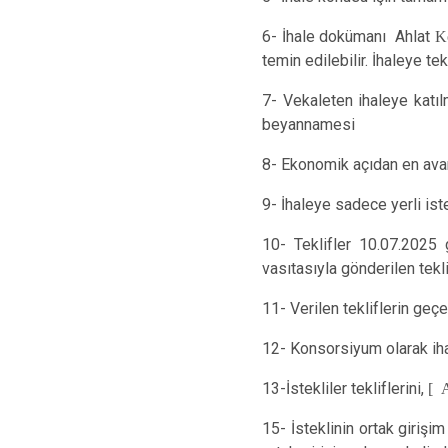
6- İhale dokümanı Ahlat
K
temin edilebilir. İhaleye te
7- Vekaleten ihaleye katılm
beyannamesi
8- Ekonomik açıdan en avant
9- İhaleye sadece yerli istek
10- Teklifler 10.07.2025
vasıtasıyla gönderilen tekl
11- Verilen tekliflerin geçe
12- Konsorsiyum olarak iha
13-İstekliler tekliflerini,
[ A
15- İsteklinin ortak girişi