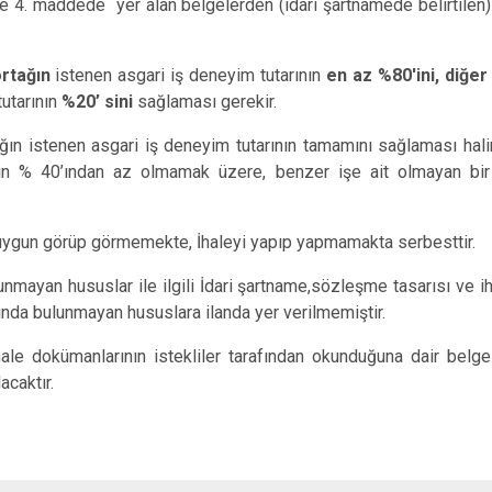
e 4. maddede yer alan belgelerden (idari şartnamede belirtilen) h
ortağın
istenen asgari iş deneyim tutarının
en az %80'ini,
diğer 
tutarının
%20’ sini
sağlaması gerekir.
tağın istenen asgari iş deneyim tutarının tamamını sağlaması hali
nın % 40’ından az olmamak üzere, benzer işe ait olmayan bir 
ri uygun görüp görmemekte, İhaleyi yapıp yapmamakta serbesttir.
nmayan hususlar ile ilgili İdari şartname,sözleşme tasarısı ve ihal
ında bulunmayan hususlara ilanda yer verilmemiştir.
ale dokümanlarının istekliler tarafından okunduğuna dair belg
acaktır.