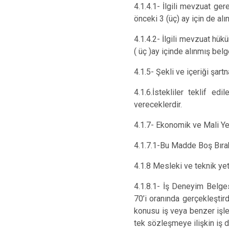
4.1.4.1- İlgili mevzuat ge
önceki 3 (üç) ay için de alı
4.1.4.2- İlgili mevzuat hü
( üç )ay içinde alınmış belg
4.1.5- Şekli ve içeriği şar
4.1.6.İstekliler teklif 
vereceklerdir.
4.1.7- Ekonomik ve Mali Yet
4.1.7.1-Bu Madde Boş Bırakı
4.1.8 Mesleki ve teknik yet
4.1.8.1- İş Deneyim Belge
70’i oranında gerçekleştir
konusu iş veya benzer işle
tek sözleşmeye ilişkin iş 