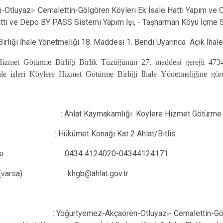
Mutki
tluyazı- Cemalettin-Gölgören Köyleri Ek İsale Hattı Yapım ve O
attı ve Depo BY PASS Sistemi Yapım İşi, - Taşharman Köyü İçme S
Tatvan
liği İhale Yönetmeliği 18. Maddesi 1. Bendi Uyarınca Açık İhale U
izmet Götürme Birliği Birlik Tüzüğünün 27. maddesi gereği 4734
ale işleri Köylere Hizmet Götürme Birliği İhale Yönetmeliğine göre
ymakamlığı Köylere Hizmet Götürme Birliği
ümet Konağı Kat 2 Ahlat/Bitlis
 numarası :0434 4124020-04344124171
resi (varsa) :khgb@ahlat.gov.tr
mez-Akçaören-Otluyazı- Cemalettin-Gölgören 