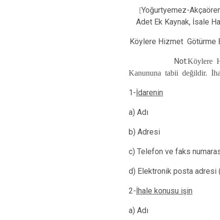
[
Yoğurtyemez-Akçaören-O
Adet Ek Kaynak, İsale H
Köylere Hizmet Götürme Bir
Not:
Köylere H
Kanununa tabii değildir. İh
1-
İdarenin
a) Adı : Ahlat Ka
b) Adresi : Hük
c) Telefon ve faks
d) Elektronik posta ad
2-
İhale konusu işin
a) Adı : Yoğurtye