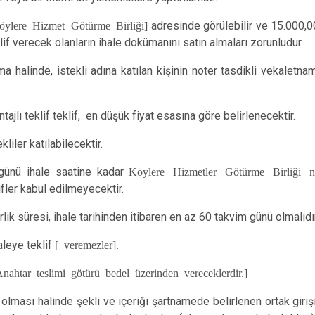
öylere Hizmet Götürme Birliği]
adresinde görülebilir ve 15.000,00
klif verecek olanların ihale dokümanını satın almaları zorunludur.
a halinde, istekli adına katılan kişinin noter tasdikli vekaletna
ajlı teklif teklif, en düşük fiyat esasına göre belirlenecektir.
liler katılabilecektir.
 günü ihale saatine kadar
Köylere Hizmetler Götürme Birliği 
ifler kabul edilmeyecektir.
rlik süresi, ihale tarihinden itibaren en az 60 takvim günü olmalıdır
leye teklif
[ veremezler].
nahtar teslimi götürü bedel üzerinden vereceklerdir.]
m olması halinde şekli ve içeriği şartnamede belirlenen ortak gir