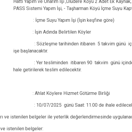
Hattı Yapım ve Onarım İşi ,Uludere Köyü 2 Adet Ek Kaynak,
PASS Sistemi Yapım İşi, - Taşharman Köyü İçme Suyu Kapt
tarı : İçme Suyu Yapım İşi (İşin keşfine göre)
ğı yer : İşin Adında Belirti
 : Sözleşme tarihinden itibaren 5 takvim günü içinde 
işe başlanacaktır.
 tesliminden itibaren 90 takvim günü içinde iş ge
hale getirilerek teslim edilecektir.
: Ahlat Köylere Hizmet Götürme Birliği
: 10/07/2025 günü Saat: 11.00 de ihale edilecekt
arı ve istenilen belgeler ile yeterlik değerlendirmesinde uygulanac
 ve istenilen belgeler: