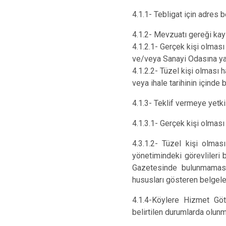
4.1.1- Tebligat için adres b
4.1.2- Mevzuatı gereği kayı
4.1.2.1- Gerçek kişi olması 
ve/veya Sanayi Odasına ya d
4.1.2.2- Tüzel kişi olması 
veya ihale tarihinin içinde 
4.1.3- Teklif vermeye yetk
4.1.3.1- Gerçek kişi olmas
4.3.1.2- Tüzel kişi olması 
yönetimindeki görevlileri b
Gazetesinde bulunmaması 
hususları gösteren belgeler 
4.1.4-Köylere Hizmet Götür
belirtilen durumlarda olunm