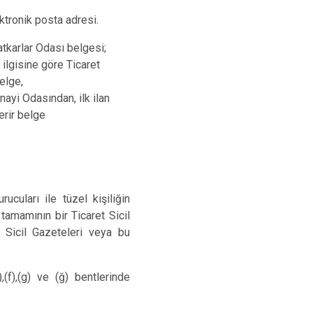
ektronik posta adresi.
atkarlar Odası belgesi;
, ilgisine göre Ticaret
elge,
nayi Odasından, ilk ilan
erir belge
rucuları ile tüzel kişiliğin
 tamamının bir Ticaret Sicil
 Sicil Gazeteleri veya bu
,(f),(g) ve (ğ) bentlerinde