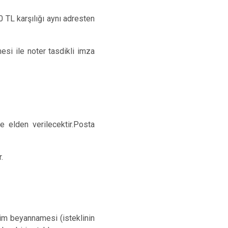
 TL karşılığı aynı adresten
mesi ile noter tasdikli imza
n
e elden verilecektir.Posta
.
işim beyannamesi (isteklinin