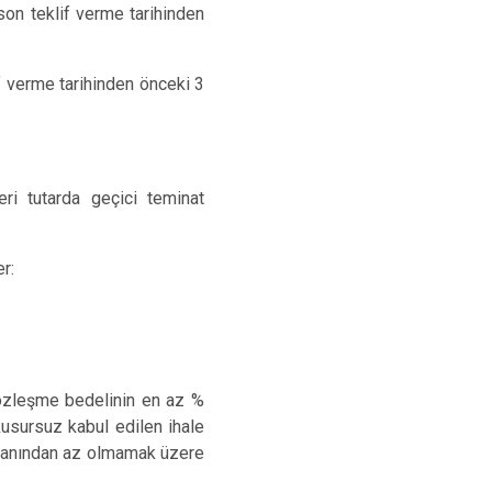
son teklif verme tarihinden
f verme tarihinden önceki 3
ri tutarda geçici teminat
r:
sözleşme bedelinin en az %
kusursuz kabul edilen ihale
 oranından az olmamak üzere