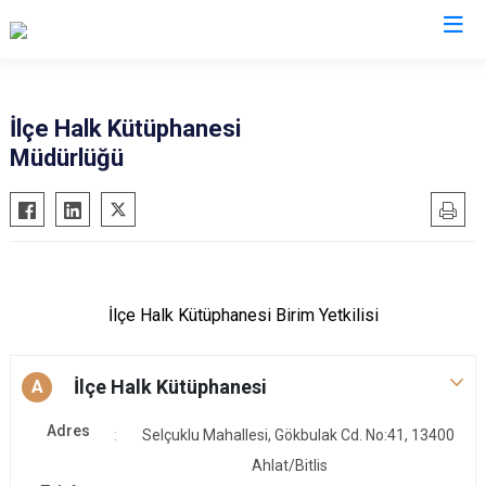
Bitlis
İlçe Halk Kütüphanesi
Müdürlüğü
Adilcevaz
Ahlat
Güroymak
Hizan
Mutki
İlçe Halk Kütüphanesi Birim Yetkilisi
Tatvan
İlçe Halk Kütüphanesi
A
Adres
Selçuklu Mahallesi, Gökbulak Cd. No:41, 13400
Ahlat/Bitlis