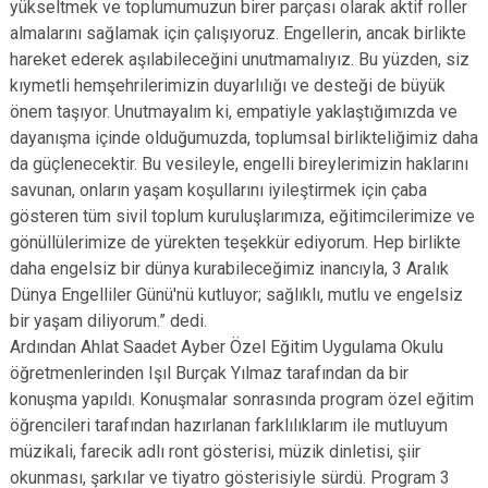
yükseltmek ve toplumumuzun birer parçası olarak aktif roller
almalarını sağlamak için çalışıyoruz. Engellerin, ancak birlikte
hareket ederek aşılabileceğini unutmamalıyız. Bu yüzden, siz
kıymetli hemşehrilerimizin duyarlılığı ve desteği de büyük
önem taşıyor. Unutmayalım ki, empatiyle yaklaştığımızda ve
dayanışma içinde olduğumuzda, toplumsal birlikteliğimiz daha
da güçlenecektir. Bu vesileyle, engelli bireylerimizin haklarını
savunan, onların yaşam koşullarını iyileştirmek için çaba
gösteren tüm sivil toplum kuruluşlarımıza, eğitimcilerimize ve
gönüllülerimize de yürekten teşekkür ediyorum. Hep birlikte
daha engelsiz bir dünya kurabileceğimiz inancıyla, 3 Aralık
Dünya Engelliler Günü'nü kutluyor; sağlıklı, mutlu ve engelsiz
bir yaşam diliyorum.” dedi.
Ardından Ahlat Saadet Ayber Özel Eğitim Uygulama Okulu
öğretmenlerinden Işıl Burçak Yılmaz tarafından da bir
konuşma yapıldı. Konuşmalar sonrasında program özel eğitim
öğrencileri tarafından hazırlanan farklılıklarım ile mutluyum
müzikali, farecik adlı ront gösterisi, müzik dinletisi, şiir
okunması, şarkılar ve tiyatro gösterisiyle sürdü. Program 3