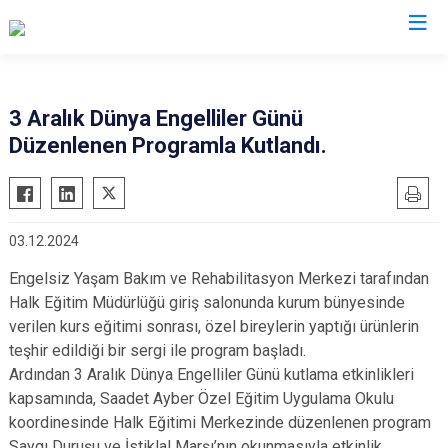
Bitlis
3 Aralık Dünya Engelliler Günü
Düzenlenen Programla Kutlandı.
Adilcevaz
Ahlat
Güroymak
03.12.2024
Hizan
Engelsiz Yaşam Bakım ve Rehabilitasyon Merkezi tarafından
Mutki
Halk Eğitim Müdürlüğü giriş salonunda kurum bünyesinde
Tatvan
verilen kurs eğitimi sonrası, özel bireylerin yaptığı ürünlerin
teşhir edildiği bir sergi ile program başladı.
Ardından 3 Aralık Dünya Engelliler Günü kutlama etkinlikleri
kapsamında, Saadet Ayber Özel Eğitim Uygulama Okulu
koordinesinde Halk Eğitimi Merkezinde düzenlenen program
Saygı Duruşu ve İstiklal Marşı’nın okunmasıyla etkinlik